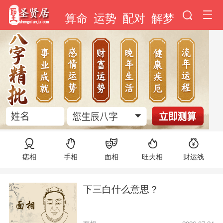
算命
运势
配对
解梦
痣相
手相
面相
旺夫相
财运线
下三白什么意思？