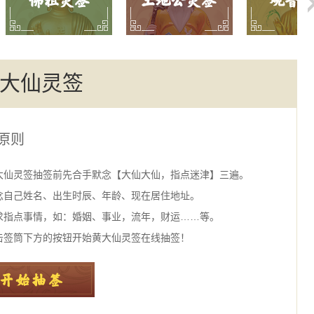
大仙灵签
原则
大仙灵签抽签前先合手默念【大仙大仙，指点迷津】三遍。
念自己姓名、出生时辰、年龄、现在居住地址。
求指点事情，如：婚姻、事业，流年，财运……等。
击签筒下方的按钮开始黄大仙灵签在线抽签！