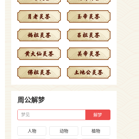
周公解梦
梦见
人物
动物
植物