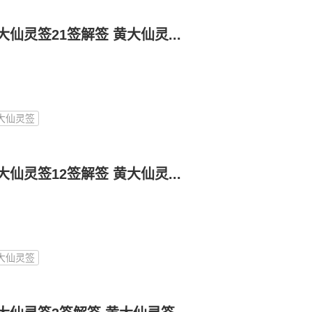
大仙灵签21签解签 黄大仙灵...
大仙灵签
大仙灵签12签解签 黄大仙灵...
大仙灵签