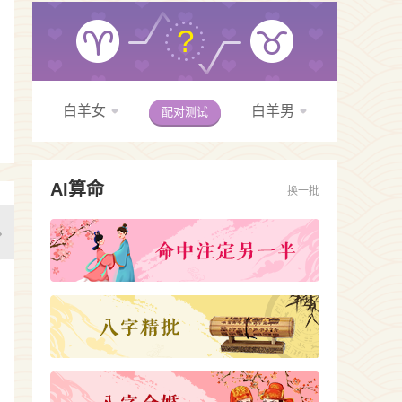
?
白羊女
白羊男
配对测试
AI算命
换一批
祖灵签
土地公灵签