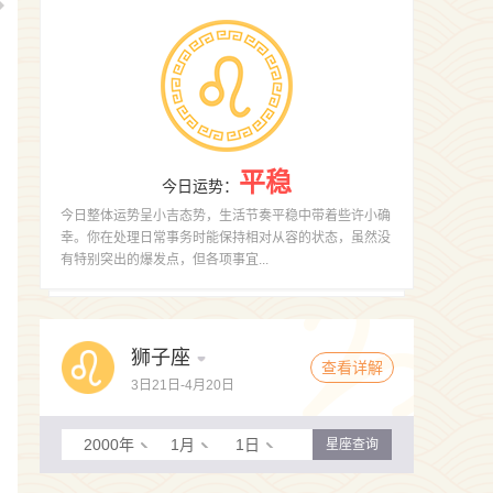
平稳
今日运势
：
今日整体运势呈小吉态势，生活节奏平稳中带着些许小确
幸。你在处理日常事务时能保持相对从容的状态，虽然没
有特别突出的爆发点，但各项事宜...
狮子座
查看详解
3日21日-4月20日
2000年
1月
1日
星座查询