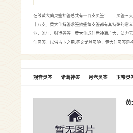
在线黄大仙灵签抽签总共有一百支灵签：上上灵签三支
十八支。黄大仙解签求签抽签每支签都有其特殊的意义
业、流年、财运等等。黄大仙成仙后神通广大，法力无
仙灵签，以供占卜之用,签文尤其灵验，黄大仙灵签是
观音灵签
诸葛神签
月老灵签
玉帝灵
黄