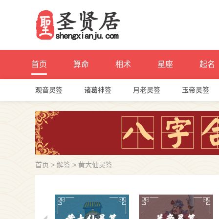
首页
算命
相术
星座
起名
观音灵签
诸葛神签
月老灵签
玉帝灵签
首页
>
解签
>
黄大仙灵签