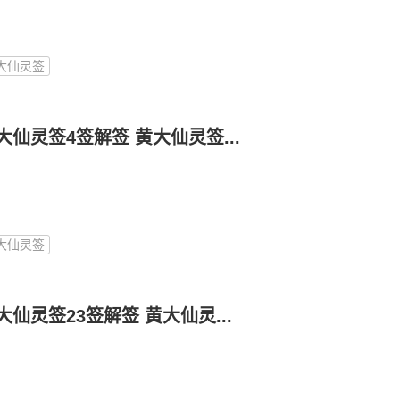
大仙灵签
大仙灵签4签解签 黄大仙灵签...
大仙灵签
大仙灵签23签解签 黄大仙灵...