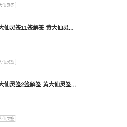
大仙灵签
大仙灵签11签解签 黄大仙灵...
大仙灵签
大仙灵签2签解签 黄大仙灵签...
大仙灵签