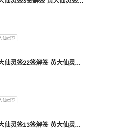
大仙灵签3签解签 黄大仙灵签...
大仙灵签
大仙灵签22签解签 黄大仙灵...
大仙灵签
大仙灵签13签解签 黄大仙灵...