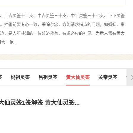
、上吉灵签十二支、中吉灵签三十支、中平灵签三十七支、下下灵签
。抽签前要专心一致，秉除杂念，方能请求指点的问题，如婚姻、事
边，是人所共知的一位普济救善，有求必应的神灵。为后人留有黄大
祖宫一绝。
签
妈祖灵签
吕祖灵签
黄大仙灵签
关帝灵签
佛
大仙灵签1签解签 黄大仙灵签...