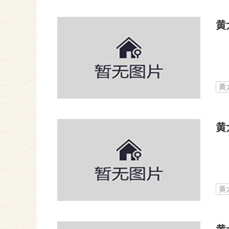
黄
黄
黄
黄