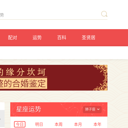
配对
运势
百科
圣贤居
星座运势
狮子座
今日
明日
本周
本月
本年