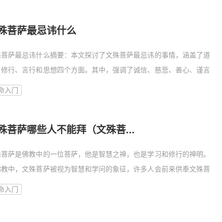
殊菩萨最忌讳什么
殊菩萨最忌讳什么摘要：本文探讨了文殊菩萨最忌讳的事情，涵盖了道
、修行、言行和思想四个方面。其中，强调了诚信、慈悲、善心、谨言
命入门
殊菩萨哪些人不能拜（文殊菩...
殊菩萨是佛教中的一位菩萨，他是智慧之神，也是学习和修行的神明。
佛教中，文殊菩萨被视为智慧和学问的象征，许多人会前来供奉文殊菩
命入门