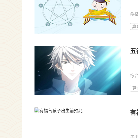
我
命
先...
算
五
一
综
方...
算
有
一
子出