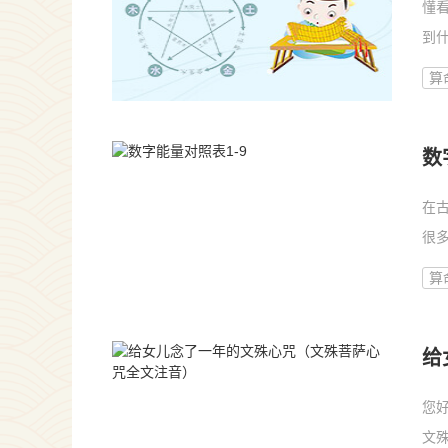
懂
到
算
数
在
很
表...
算
给
您
文