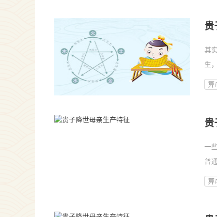
贵
其
生，
算
贵
一
普
算