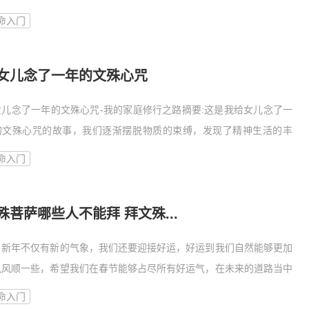
..
命入门
女儿念了一年的文殊心咒
女儿念了一年的文殊心咒-我的家庭修行之路摘要:这是我给女儿念了一
的文殊心咒的故事，我们逐渐摆脱物质的束缚，发现了精神生活的丰
..
命入门
殊菩萨哪些人不能拜 拜文殊...
年不仅有新的气象，我们还要迎接好运，好运到我们自然能够更加
帆风顺一些，希望我们在春节能够占尽所有好运气，在未来的道路当中
命入门