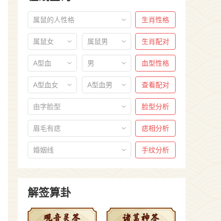
属鼠的人性格
生肖性格
属鼠女
属鼠男
生肖配对
A型血
男
血型性格
A型血女
A型血男
查看配对
由字脸型
脸型分析
眉毛有痣
痣相分析
婚姻线
手纹分析
解签算卦