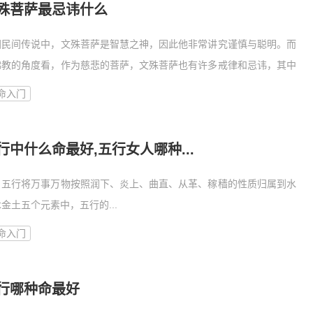
殊菩萨最忌讳什么
国民间传说中，文殊菩萨是智慧之神，因此他非常讲究谨慎与聪明。而
佛教的角度看，作为慈悲的菩萨，文殊菩萨也有许多戒律和忌讳，其中
命入门
行中什么命最好,五行女人哪种...
行将万事万物按照润下、炎上、曲直、从革、稼穑的性质归属到水
金土五个元素中，五行的...
命入门
行哪种命最好