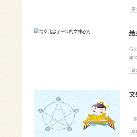
吧！.
算
给
给
年
富。.
算
文
新
一
能...
算