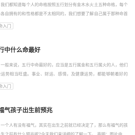
们都知道每个人的命格按照五行划分有金木水火土五种命格，每个
格各自拥有的和性格都是不太相同的，我们想要了解自己属于那种命首
命入门
行中什么命最好
般来说，五行中命最好的，应当是五行属金和五行属火的人，他们
合运势相当旺盛。事业、财运、感情，及健康运势，都能够朝着好的
命入门
福气孩子出生前预兆
个人有没有福气，其实在出生之前就已经决定了，那么有福气的孩
生之前有什么预兆呢?今天我们来详细的了解一下。 声明：图片由...