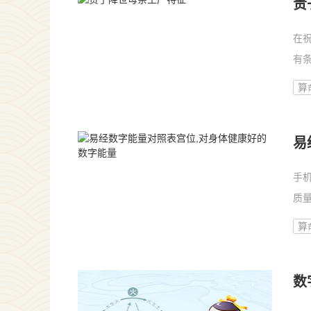
贵
在
有
知...
算
易
手
质
吗...
算
数