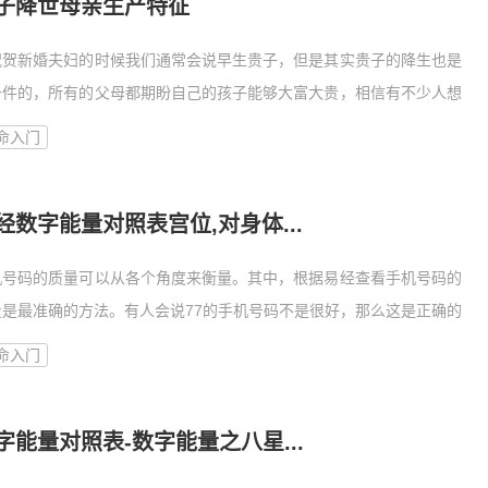
子降世母亲生产特征
祝贺新婚夫妇的时候我们通常会说早生贵子，但是其实贵子的降生也是
条件的，所有的父母都期盼自己的孩子能够大富大贵，相信有不少人想
命入门
经数字能量对照表宫位,对身体...
机号码的质量可以从各个角度来衡量。其中，根据易经查看手机号码的
量是最准确的方法。有人会说77的手机号码不是很好，那么这是正确的
命入门
字能量对照表-数字能量之八星...