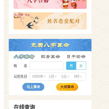
姓 名
男
女
公历生日
2000年
1月
1日
0时
马上算命
大师算命
在线查询