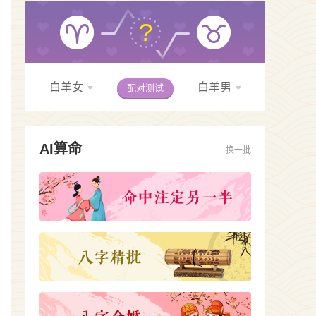
?
白羊女
白羊男
配对测试
AI算命
换一批