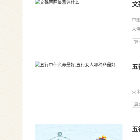
文
中
从
最...
算
五
五
火木
算
五