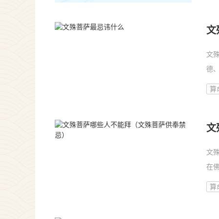
文
文
德
慎...
算
文
文
在
萨...
算