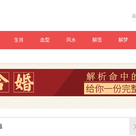
生肖
血型
风水
解签
解梦
运