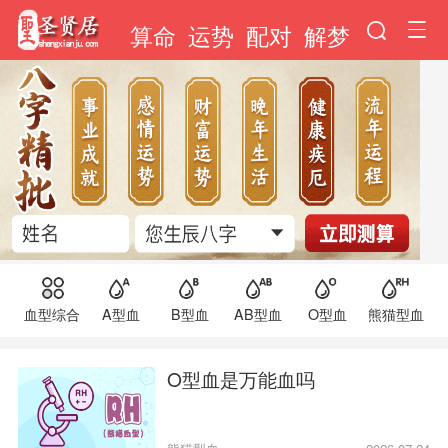
算命
运势
配对
解梦
血型综合
A型血
B型血
AB型血
O型血
熊猫型血
O型血是万能血吗