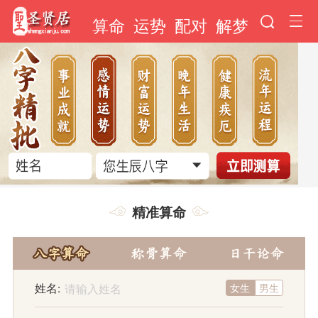
算命
运势
配对
解梦
精准算命
姓名:
女生
男生