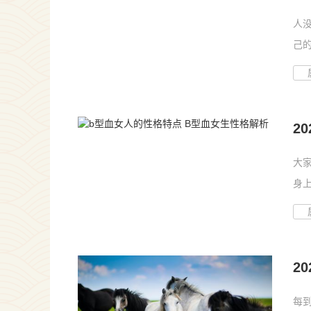
题
人
己
会...
2
大
身
强...
2
事
每