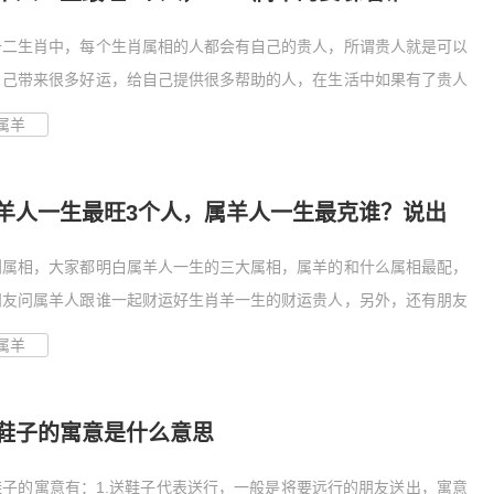
十二生肖中，每个生肖属相的人都会有自己的贵人，所谓贵人就是可以
自己带来很多好运，给自己提供很多帮助的人，在生活中如果有了贵人
属羊
羊人一生最旺3个人，属羊人一生最克谁？说出
吓死人
到属相，大家都明白属羊人一生的三大属相，属羊的和什么属相最配，
朋友问属羊人跟谁一起财运好生肖羊一生的财运贵人，另外，还有朋友
属羊
鞋子的寓意是什么意思
鞋子的寓意有：1.送鞋子代表送行，一般是将要远行的朋友送出，寓意