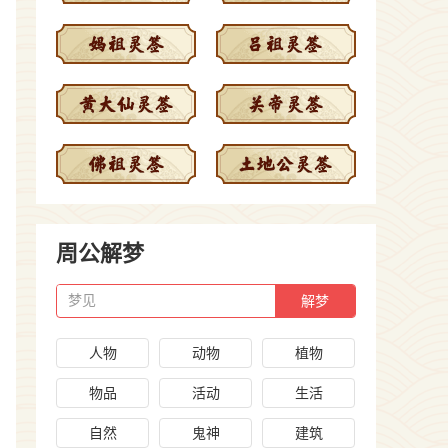
周公解梦
梦见
人物
动物
植物
物品
活动
生活
自然
鬼神
建筑