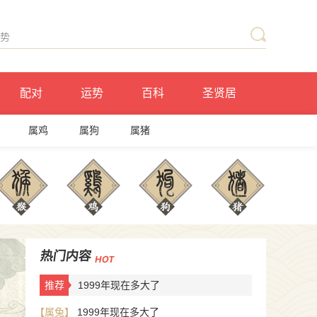
配对
运势
百科
圣贤居
属鸡
属狗
属猪
热门内容
推荐
1999年现在多大了
【属兔】
1999年现在多大了