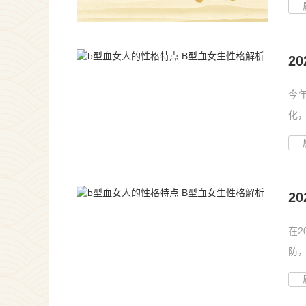
2
今
化
他们
2
在
防
仍需.