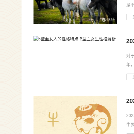
是不
出大.
2
受
对
年
情这
2
么
20
牛
亏，