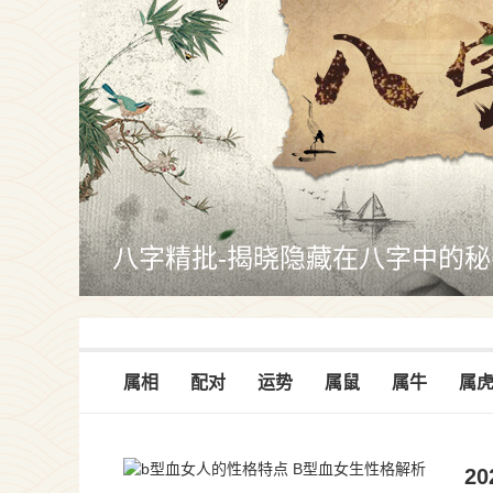
八字精批-揭晓隐藏在八字中的秘
属相
配对
运势
属鼠
属牛
属
2