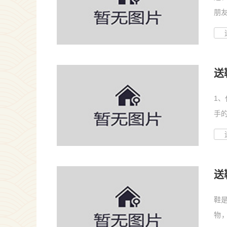
朋
送...
送
1
手
子...
送
鞋
物