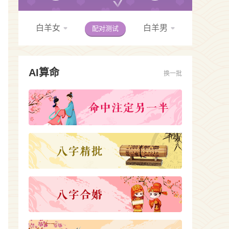
白羊女
白羊男
配对测试
AI算命
换一批