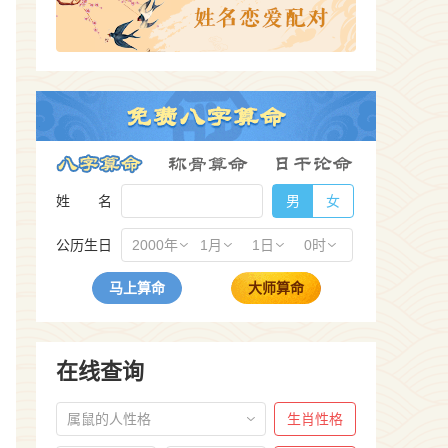
姓 名
男
女
公历生日
2000年
1月
1日
0时
马上算命
大师算命
在线查询
属鼠的人性格
生肖性格