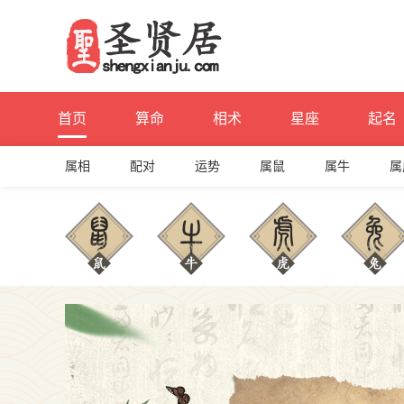
首页
算命
相术
星座
起名
属相
配对
运势
属鼠
属牛
属