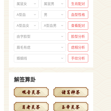
属鼠女
属鼠男
生肖配对
A型血
男
血型性格
A型血女
A型血男
查看配对
由字脸型
脸型分析
眉毛有痣
痣相分析
婚姻线
手纹分析
解签算卦