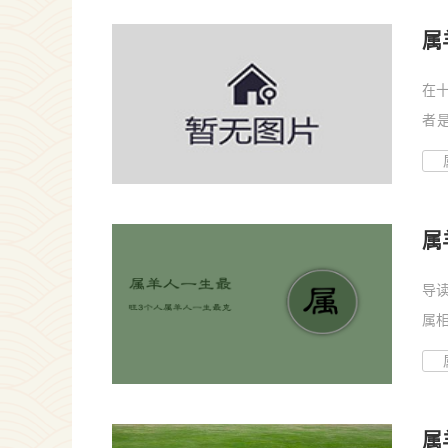
属
在
者
运，.
属
吓
导
属
属...
属