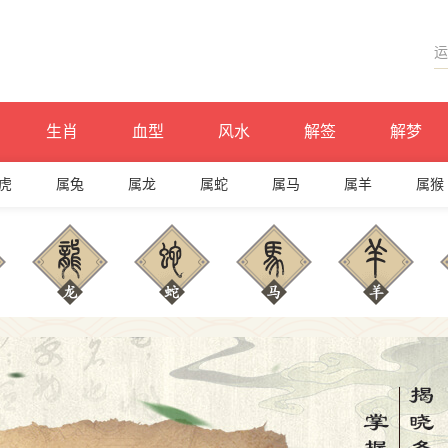
生肖
血型
风水
解签
解梦
虎
属兔
属龙
属蛇
属马
属羊
属猴