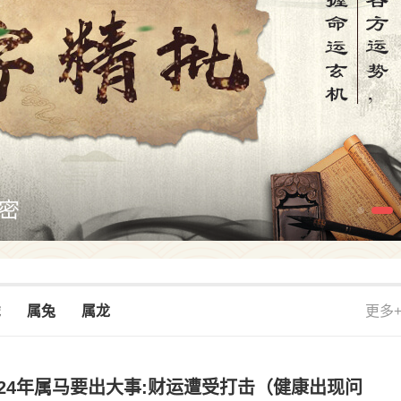
密
虎
属兔
属龙
更多
024年属马要出大事:财运遭受打击（健康出现问