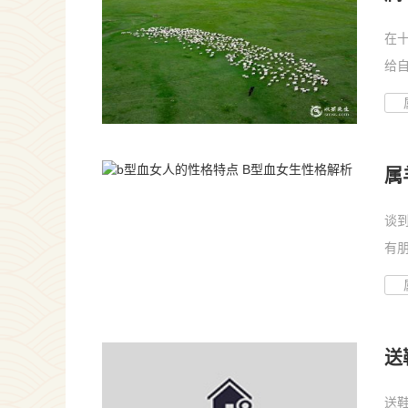
在
给
的...
属
来
谈
有
想...
送
送