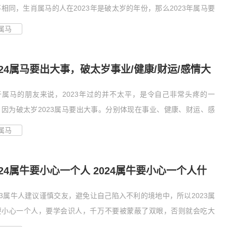
相同，生肖属马的人在2023年是破太岁的年份，那么2023年属马要
..
属马
024属马要出大事，破太岁事业/健康/财运/感情大
打击
于属马的朋友来说，2023年过的并不太平，是令自己非常头疼的一
，因为破太岁2023属马要出大事。分别体现在事业、健康、财运、感
些方...
属马
024属牛要小心一个人 2024属牛要小心一个人什
人
23属牛人建议谨慎交友，避免让自己陷入不利的境地中，所以2023属
要小心一个人，要学会识人，千万不要被蒙蔽了双眼，否则就会吃大
甚...