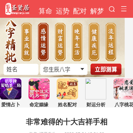
算命
运势
配对
解梦
爱情占卜
命定姻缘
姓名配对
财运分析
八字桃
非常难得的十大吉祥手相