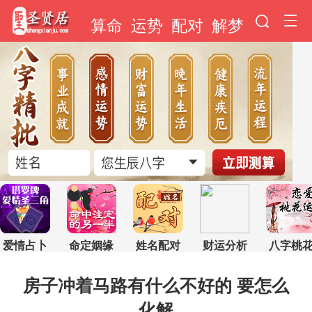
算命
运势
配对
解梦
爱情占卜
命定姻缘
姓名配对
财运分析
八字桃
房子冲着马路有什么不好的 要怎么
化解