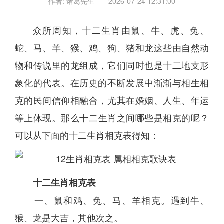
作者: 诸葛先生
2026-07-24 12:31:00
众所周知，十二
生肖
由鼠、牛、虎、兔、
蛇、马、羊、猴、鸡、狗、猪和龙这些由自然动
物和传说里的龙组成，它们同时也是十二地支形
象化的代表。在历史的不断发展中渐渐与相生相
克的民间信仰相融合，尤其在
婚姻
、人生、年运
等上体现。那么十二
生肖
之间哪些是相克的呢？
可以从下面的十二
生肖
相克表得知：
十二
生肖
相克表
一、鼠和鸡、兔、马、羊相克。遇到牛、
猴、龙是大吉，其他次之。