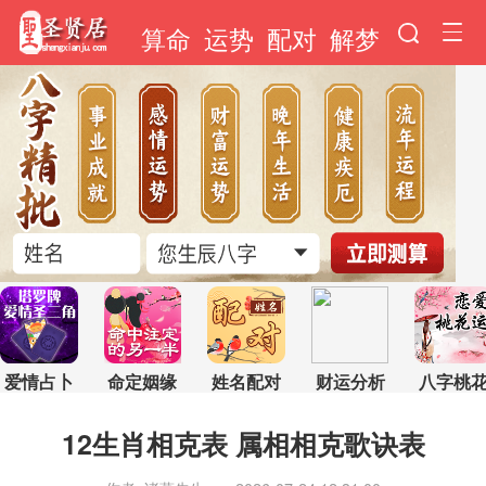
算命
运势
配对
解梦
爱情占卜
命定姻缘
姓名配对
财运分析
八字桃
12生肖相克表 属相相克歌诀表