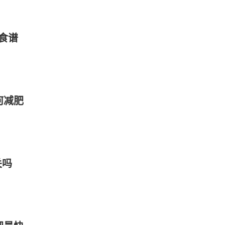
食谱
何减肥
关吗