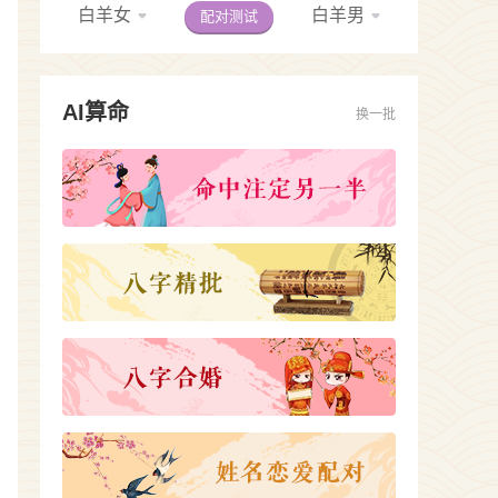
白羊女
白羊男
配对测试
AI算命
换一批