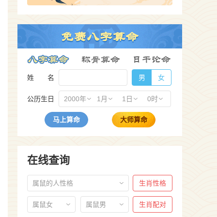
姓 名
男
女
公历生日
2000年
1月
1日
0时
马上算命
大师算命
在线查询
属鼠的人性格
生肖性格
属鼠女
属鼠男
生肖配对