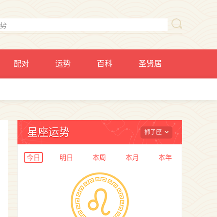
配对
运势
百科
圣贤居
星座运势
狮子座
今日
明日
本周
本月
本年