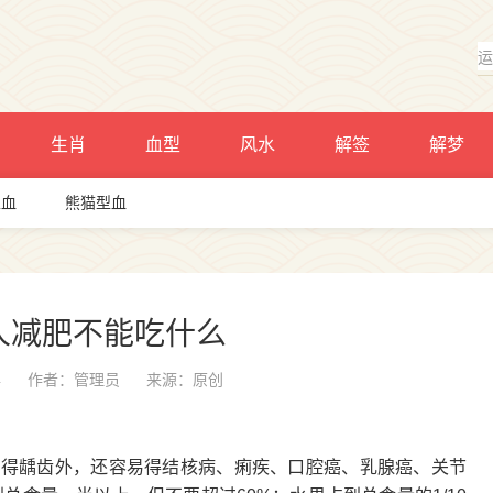
生肖
血型
风水
解签
解梦
型血
熊猫型血
人减肥不能吃什么
4
作者：管理员
来源：原创
易得龋齿外，还容易得结核病、痢疾、口腔癌、乳腺癌、关节