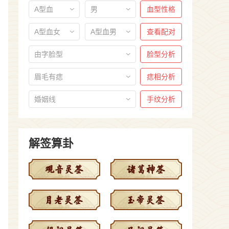
A型血
男
血型性格
A型血女
A型血男
查看配对
由字脸型
脸型分析
眉毛有痣
痣相分析
婚姻线
手纹分析
解签算卦