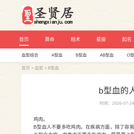
首页
算命
相术
星座
起名
血型综合
A型血
B型血
AB型血
O
首页
>
血型
>
B型血
b型血的
时间：2026-07-2
鸡肉。
B型血人不要多吃鸡肉。在疾病方面，除了容