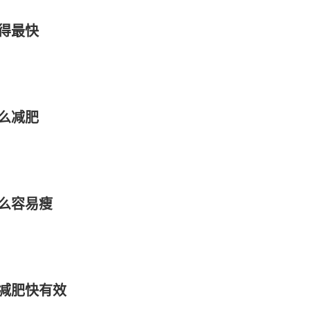
得最快
么减肥
么容易瘦
减肥快有效