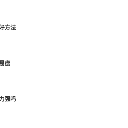
好方法
易瘦
力强吗