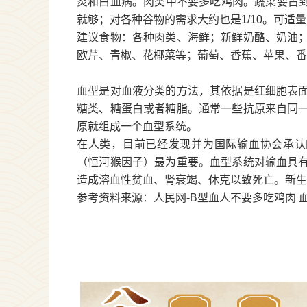
炎和白血病。肉类中不要多吃鸡肉。蔬菜要占到总
就够；对各种谷物的需求大约也是1/10。可
建议食物：各种肉类、海鲜；新鲜奶酪、奶油
欧芹、青椒、花椰菜等；葡萄、香蕉、苹果、番
血型
是对血液分类的方法，其依据是红细胞表
糖类、糖蛋白或者糖脂。通常一些抗原来自同
原就组成一个
血型
系统。
在人类，目前已经发现并为国际输血协会承认
（恒河猴因子）最为重要。
血型
系统对输血具
造成溶血性贫血、肾衰竭、休克以致死亡。新生
参考资料来源：人民网-B型血人不要多吃鸡肉