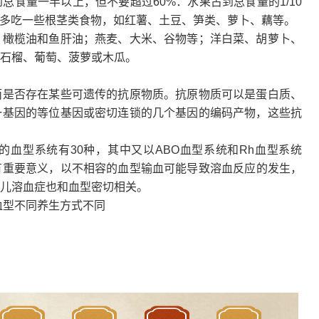
食量一半以上，但不要超过60%：水果占到总食量的1/10
适量多吃一些根茎类食物，如红薯、土豆、笋类、萝卜、藕等。
；橄榄油和鱼肝油；燕麦、大米、谷物等；洋白菜、胡萝卜、
石榴、葡萄、菠萝或木瓜。
面是否存在某些可遗传的抗原物质。抗原物质可以是蛋白质、
一基因的等位基因或密切连锁的几个基因的编码产物，这些抗
的
血型
系统有30种，其中又以ABO
血型
系统和Rh
血型
系统
有重要意义，以不相容的
血型
输血可能导致溶血反应的发生，
儿溶血症也和
血型
密切相关。
血型
不同养生方式不同